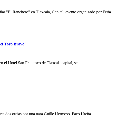
ar "El Ranchero" en Tlaxcala, Capital, evento organizado por Feria...
 el Toro Bravo”.
 el Hotel San Francisco de Tlaxcala capital, se...
rta dos orejas por una para Guille Hermoso, Paco Ureña...