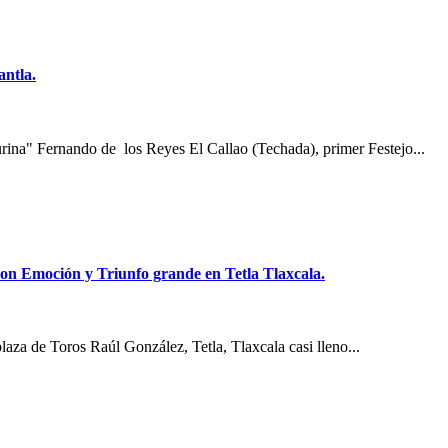
antla.
ina" Fernando de los Reyes El Callao (Techada), primer Festejo...
on Emoción y Triunfo grande en Tetla Tlaxcala.
aza de Toros Raúl González, Tetla, Tlaxcala casi lleno...