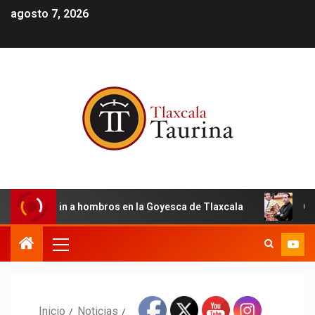
agosto 7, 2026
n Román a hombros en la Goyesca de Tlaxcala
Oreja por
Inicio
Noticias