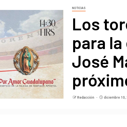
NOTICIAS
Los tor
para la
José Ma
próxim
Redacción
diciembre 10,