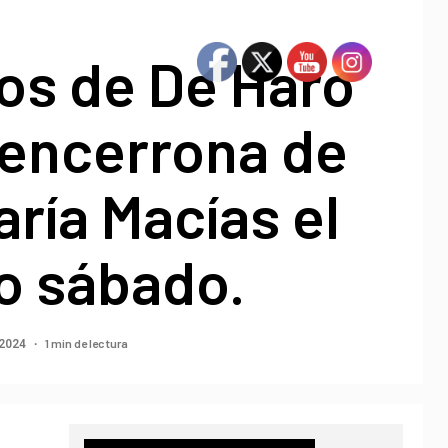
os de De Haro
 encerrona de
ría Macías el
o sábado.
1 min de lectura
 2024